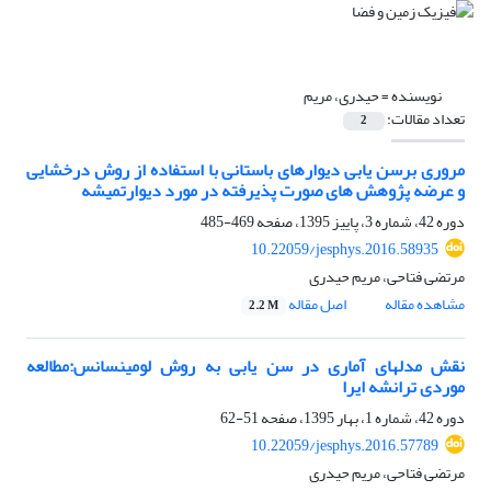
نویسنده =
حیدری، مریم
تعداد مقالات:
2
مروری برسن یابی دیوارهای باستانی با استفاده از روش درخشایی
و عرضه پژوهش های صورت پذیرفته در مورد دیوارتمیشه
دوره 42، شماره 3، پاییز 1395، صفحه
469-485
10.22059/jesphys.2016.58935
مرتضی فتاحی، مریم حیدری
مشاهده مقاله
اصل مقاله
2.2 M
نقش مدلهای آماری در سن یابی به روش لومینسانس:مطالعه
موردی ترانشه ایرا
دوره 42، شماره 1، بهار 1395، صفحه
51-62
10.22059/jesphys.2016.57789
مرتضی فتاحی، مریم حیدری