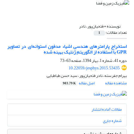
نویسنده =
فتحیان‌پور، نادر
تعداد مقالات:
1
استخراج پارامترهای هندسی اشیاء مدفون استوانه‌‌ای در تصاویر
GPR با استفاده از الگوریتم ژنتیک بهینه شده
دوره 41، شماره 1، بهار 1394، صفحه
63-73
10.22059/jesphys.2015.53435
بهرام جفرسته، نادر فتحیان‌پور، سید حسن طباطبایی
مشاهده مقاله
اصل مقاله
903.79 K
مقالات آماده انتشار
شماره جاری
شماره‌های پیشین نشریه