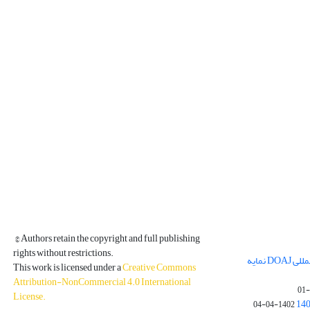
© Authors retain the copyright and full publishing
rights without restrictions.
مجله فیزیک زمین و فضا در پایگاه بین المللی DOAJ نمایه
This work is licensed under a
Creative Commons
Attribution-NonCommercial 4.0 International
License
.
1402-04-04