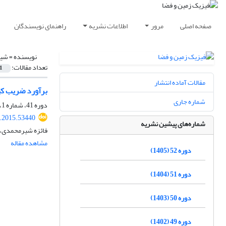
صفحه اصلی
مرور
اطلاعات نشریه
راهنمای نویسندگان
نویسنده =
شیر
تعداد مقالات:
1
مقالات آماده انتشار
برآورد ضریب کیفیت Q، با استفاده از فاز ال‌جی کدا برای نیمه شمالی ایران (کپه‌داغ، الب
شماره جاری
دوره 41، شماره 1، بهار 1394، صفحه
s.2015.53440
شماره‌های پیشین نشریه
فائزه شیرمحمدی، 
مشاهده مقاله
دوره 52 (1405)
دوره 51 (1404)
دوره 50 (1403)
دوره 49 (1402)