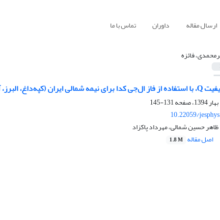
ارسال مقاله
داوران
تماس با ما
محمدی، فائزه
رز، آذربایجان و بلوک دریای خزر)
131-145
10.22059/jesphy
ظاهر حسین شمالی، مهرداد پاکزاد
اصل مقاله
1.8 M