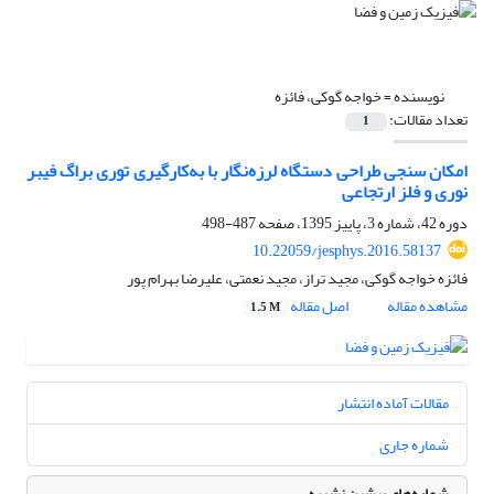
نویسنده =
خواجه گوکی، فائزه
تعداد مقالات:
1
امکان سنجی طراحی دستگاه لرزه‌نگار با به‌کارگیری توری براگ فیبر
نوری و فلز ارتجاعی
دوره 42، شماره 3، پاییز 1395، صفحه
487-498
10.22059/jesphys.2016.58137
فائزه خواجه گوکی، مجید تراز، مجید نعمتی، علیرضا بهرام پور
مشاهده مقاله
اصل مقاله
1.5 M
مقالات آماده انتشار
شماره جاری
شماره‌های پیشین نشریه