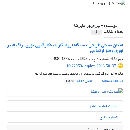
نویسنده =
بهرام پور، علیرضا
تعداد مقالات:
1
امکان سنجی طراحی دستگاه لرزه‌نگار با به‌کارگیری توری براگ فیبر
نوری و فلز ارتجاعی
دوره 42، شماره 3، پاییز 1395، صفحه
487-498
10.22059/jesphys.2016.58137
فائزه خواجه گوکی، مجید تراز، مجید نعمتی، علیرضا بهرام پور
مشاهده مقاله
اصل مقاله
1.5 M
مقالات آماده انتشار
شماره جاری
شماره‌های پیشین نشریه