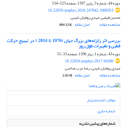
دوره 44، شماره 3، پاییز 1397، صفحه
523-534
10.22059/jesphys.2018.247842.1006953
محسن فیضی، مهدی روفیان نایینی
مشاهده مقاله
اصل مقاله
804.13 K
بررسی اثر زلزله‌های بزرگ جهان (1976 تا 2014 ) در تهییج حرکت
قطبی و تغییرات طول روز
دوره 43، شماره 1، بهار 1396، صفحه
33-51
10.22059/jesphys.2017.60280
مهدی روفیان نایینی، رضا عرب صاحبی
مشاهده مقاله
اصل مقاله
2.03 M
مقالات آماده انتشار
شماره جاری
شماره‌های پیشین نشریه