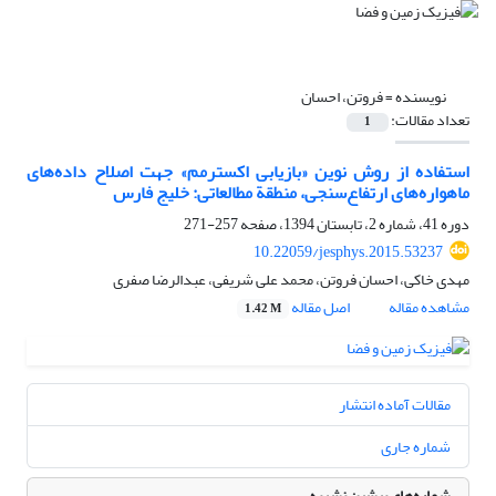
نویسنده =
فروتن، احسان
تعداد مقالات:
1
استفاده از روش نوین «بازیابی اکسترمم» جهت اصلاح داده‌های
ماهواره‌های ارتفاع‌سنجی، منطقة مطالعاتی: خلیج فارس
دوره 41، شماره 2، تابستان 1394، صفحه
257-271
10.22059/jesphys.2015.53237
مهدی خاکی، احسان فروتن، محمد علی شریفی، عبدالرضا صفری
مشاهده مقاله
اصل مقاله
1.42 M
مقالات آماده انتشار
شماره جاری
شماره‌های پیشین نشریه