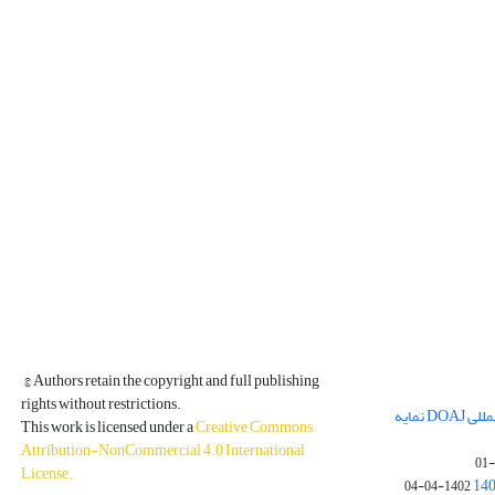
© Authors retain the copyright and full publishing
rights without restrictions.
مجله فیزیک زمین و فضا در پایگاه بین المللی DOAJ نمایه
This work is licensed under a
Creative Commons
Attribution-NonCommercial 4.0 International
License
.
1402-04-04