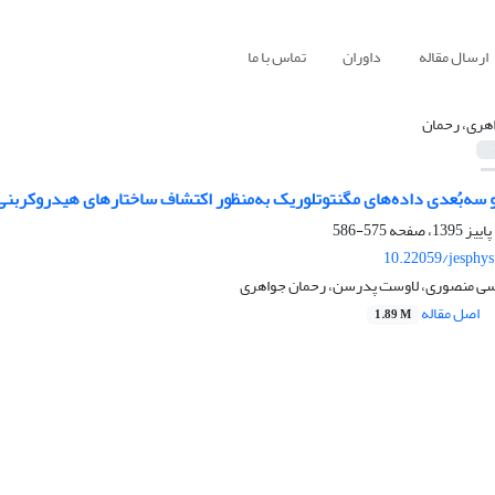
ارسال مقاله
داوران
تماس با ما
هری، رحمان
 سه‌بُعدی داده‌های مگنتوتلوریک به‌منظور اکتشاف ساختارهای هیدروکربنی
575-586
10.22059/jesphy
سی منصوری، لاوست پدرسن، رحمان جواهری
اصل مقاله
1.89 M