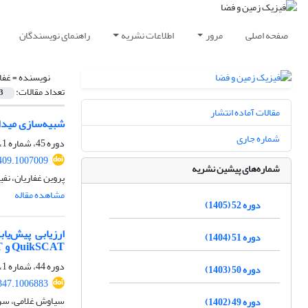
صفحه اصلی
مرور
اطلاعات نشریه
راهنمای نویسندگان
نویسنده =
غفا
تعداد مقالات:
3
مقالات آماده انتشار
شبیه‌سازی میدان باد سطح
شماره جاری
دوره 45، شماره 1، بهار 1398، صفحه
409.1007009
شماره‌های پیشین نشریه
پروین غفاریان، نف
مشاهده مقاله
دوره 52 (1405)
دوره 51 (1404)
QuikSCAT و ASCAT
دوره 44، شماره 1، بهار 1397، صفحه
دوره 50 (1403)
347.1006883
سیاوش غلامی، سرمد
دوره 49 (1402)