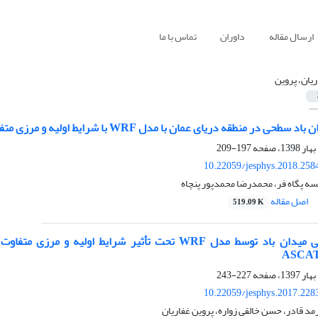
ارسال مقاله
داوران
تماس با ما
ریان، پروین
ی در منطقه دریای عمان با مدل WRF با شرایط اولیه و مرزی متفاوت
197-209
10.22059/jesphys.2018.258
یسه پگاه فر، محمدرضا محمدپور پنچاه
اصل مقاله
519.09 K
ارزیابی پیش‌یابی میدان باد توسط مدل WRF تحت تأثیر ش
227-243
10.22059/jesphys.2017.228
 قادر، حسن خالقی زواره، پروین غفاریان