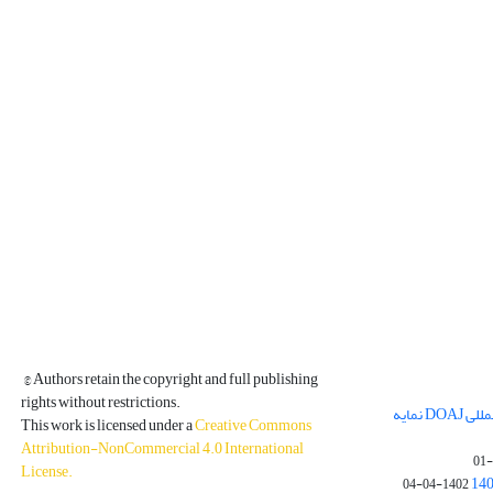
© Authors retain the copyright and full publishing
rights without restrictions.
مجله فیزیک زمین و فضا در پایگاه بین المللی DOAJ نمایه
This work is licensed under a
Creative Commons
Attribution-NonCommercial 4.0 International
License
.
1402-04-04