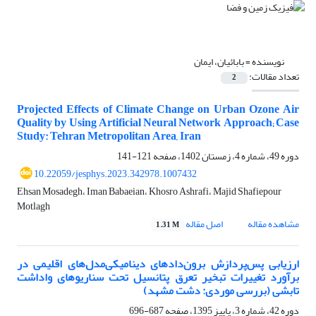
نویسنده =
بابائیان، ایمان
تعداد مقالات:
2
Projected Effects of Climate Change on Urban Ozone Air
Quality by Using Artificial Neural Network Approach; Case
Study: Tehran Metropolitan Area, Iran
دوره 49، شماره 4، زمستان 1402، صفحه
121-141
10.22059/jesphys.2023.342978.1007432
Ehsan Mosadegh، Iman Babaeian، Khosro Ashrafi، Majid Shafiepour
Motlagh
مشاهده مقاله
اصل مقاله
1.31 M
ارزیابی پس‌پردازش برون‌دادهای دینامیکی‌مدل‌های اقلیمی در
برآورد تغییرات تبخیر ‌تعرق پتانسیل تحت سناریوهای واداشت
تابشی (بررسی موردی: دشت مشهد)
دوره 42، شماره 3، پاییز 1395، صفحه
687-696