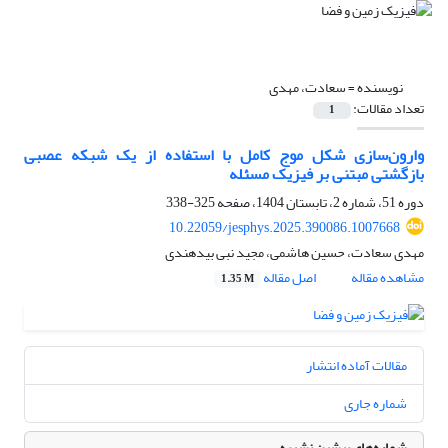
نویسنده =
سعادت، مهدی
تعداد مقالات:
1
وارون‌سازی شکل موج کامل با استفاده از یک شبکه عصبی
بازگشتی مبتنی ‌بر فیزیک مسئله
دوره 51، شماره 2، تابستان 1404، صفحه
325-338
10.22059/jesphys.2025.390086.1007668
مهدی سعادت، حسین هاشمی، مجید نبی بیدهندی
مشاهده مقاله
اصل مقاله
1.35 M
مقالات آماده انتشار
شماره جاری
شماره‌های پیشین نشریه