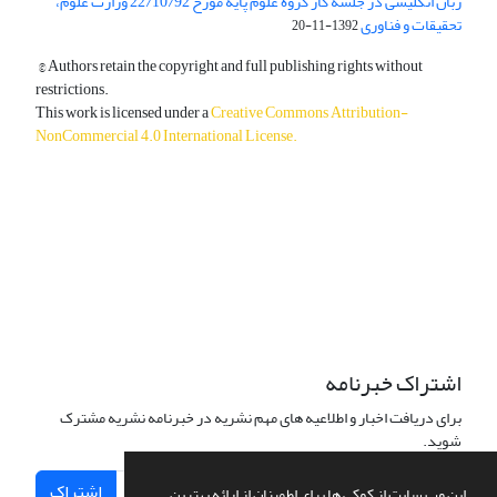
زبان انگلیسی در جلسه کار گروه علوم پایه مورخ 22/10/92 وزارت علوم،
تحقیقات و فناوری
1392-11-20
© Authors retain the copyright and full publishing rights without
restrictions.
This work is licensed under a
Creative Commons Attribution-
NonCommercial 4.0 International License
.
دسترسی به مقالات آزاد و رایگان است.
اشتراک خبرنامه
برای دریافت اخبار و اطلاعیه های مهم نشریه در خبرنامه نشریه مشترک
شوید.
اشتراک
این وب سایت از کوکی ها برای اطمینان از ارائه بهترین