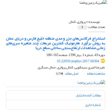
نویسنده =
پروازی، کمال
تعداد مقالات:
1
استخراج فرکانس‌های جزر و مدی منطقه خلیج فارس و دریای عمان
به روش برآورد هارمونیک کمترین مربعات چند متغیره سری‌های
زمانی مشاهدات ارتفاع‌سنجی ساحلی سطح دریا
دوره 43، شماره 1، بهار 1396، صفحه
165-180
10.22059/jesphys.2017.60304
علیرضا امیری سیمکویی، کمال پروازی، جمال عسگری
مشاهده مقاله
اصل مقاله
1.7 M
مقالات آماده انتشار
شماره جاری