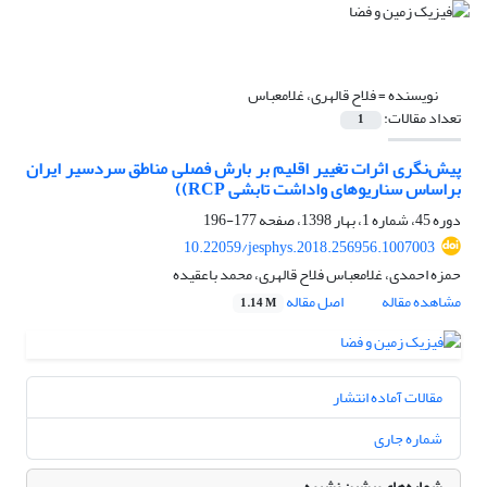
نویسنده =
فلاح قالهری، غلامعباس
تعداد مقالات:
1
پیش‌نگری اثرات تغییر اقلیم بر بارش فصلی مناطق سردسیر ایران
براساس سناریوهای واداشت تابشی RCP))
دوره 45، شماره 1، بهار 1398، صفحه
177-196
10.22059/jesphys.2018.256956.1007003
حمزه احمدی، غلامعباس فلاح قالهری، محمد باعقیده
مشاهده مقاله
اصل مقاله
1.14 M
مقالات آماده انتشار
شماره جاری
شماره‌های پیشین نشریه