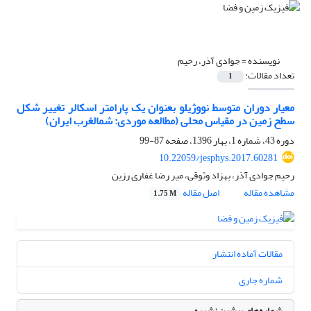
نویسنده =
جوادی آذر، رحیم
تعداد مقالات:
1
معیار دوران متوسط نووژیلو بعنوان یک پارامتر اسکالر تغییر شکل
سطح زمین در مقیاس محلی (مطالعه موردی: شمالغرب ایران)
دوره 43، شماره 1، بهار 1396، صفحه
87-99
10.22059/jesphys.2017.60281
رحیم جوادی آذر، بهزاد وثوقی، میر رضا غفاری رزین
مشاهده مقاله
اصل مقاله
1.75 M
مقالات آماده انتشار
شماره جاری
شماره‌های پیشین نشریه