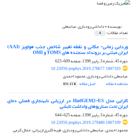
نویسنده =
داداشی رودباری، عباسعلی
تعداد مقالات:
4
وردایی زمانی- مکانی و نقطه تغییر شاخص جذب هواویز (AAI)
ایران مبتنی بر برونداد سنجنده های TOMS و OMI
دوره 45، شماره 3، پاییز 1398، صفحه
609-623
10.22059/jesphys.2019.278677.1007103
عباسعلی داداشی رودباری، محمود احمدی
مشاهده مقاله
اصل مقاله
831.15 K
کارایی مدل HadGEM2-ES در ارزیابی نابهنجاری فصلی دمای
ایران تحت سناریوهای واداشت تابشی
دوره 45، شماره 3، پاییز 1398، صفحه
625-644
10.22059/jesphys.2019.279480.1007109
محمود احمدی، عباسعلی داداشی رودباری، طیبه اکبری ازیرانی، جمال کرمی