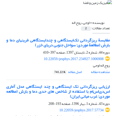
نویسنده =
اوجی، روح اله
تعداد مقالات:
2
مقایسۀ ریزگردانی تک‌ایستگاهی و چندایستگاهی فرین‎های دما و
بارش (مطالعۀ موردی: سواحل جنوبی دریای خزر)
دوره 44، شماره 2، تابستان 1397، صفحه
397-410
10.22059/jesphys.2017.234927.1006908
روح اله اوجی
مشاهده مقاله
اصل مقاله
741.22 K
ارزیابی ریزگردانی تک ایستگاهی و چند ایستگاهی مدل آماری
اس‌دی‌اس‌ام با استفاده از شاخص های حدی دما و بارش (مطالعه
موردی: غرب میانی ایران)
دوره 43، شماره 1، بهار 1396، صفحه
193-208
10.22059/jesphys.2017.57734