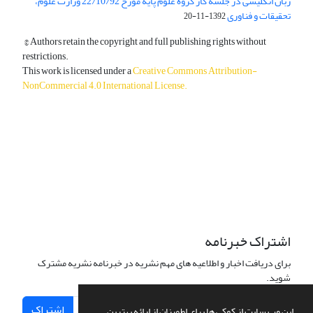
زبان انگلیسی در جلسه کار گروه علوم پایه مورخ 22/10/92 وزارت علوم،
تحقیقات و فناوری
1392-11-20
© Authors retain the copyright and full publishing rights without
restrictions.
This work is licensed under a
Creative Commons Attribution-
NonCommercial 4.0 International License
.
دسترسی به مقالات آزاد و رایگان است.
اشتراک خبرنامه
برای دریافت اخبار و اطلاعیه های مهم نشریه در خبرنامه نشریه مشترک
شوید.
اشتراک
این وب سایت از کوکی ها برای اطمینان از ارائه بهترین