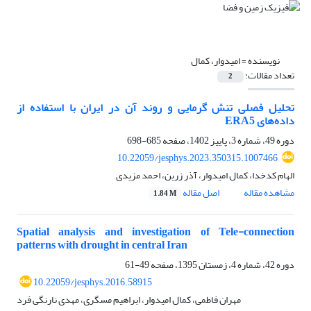
نویسنده =
امیدوار، کمال
تعداد مقالات:
2
تحلیل فصلی تنش گرمایی و روند آن در ایران با استفاده از
داده‌های ERA5
دوره 49، شماره 3، پاییز 1402، صفحه
685-698
10.22059/jesphys.2023.350315.1007466
الهام کدخدا، کمال امیدوار، آذر زرین، احمد مزیدی
مشاهده مقاله
اصل مقاله
1.84 M
Spatial analysis and investigation of Tele-connection
patterns with drought in central Iran
دوره 42، شماره 4، زمستان 1395، صفحه
49-61
10.22059/jesphys.2016.58915
مهران فاطمی، کمال امیدوار، ابراهیم مسگری، مهدی نارنگی فرد