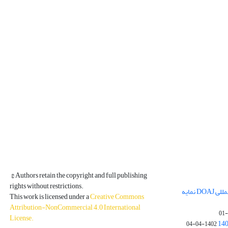
© Authors retain the copyright and full publishing
rights without restrictions.
مجله فیزیک زمین و فضا در پایگاه بین المللی DOAJ نمایه
This work is licensed under a
Creative Commons
Attribution-NonCommercial 4.0 International
License
.
1402-04-04