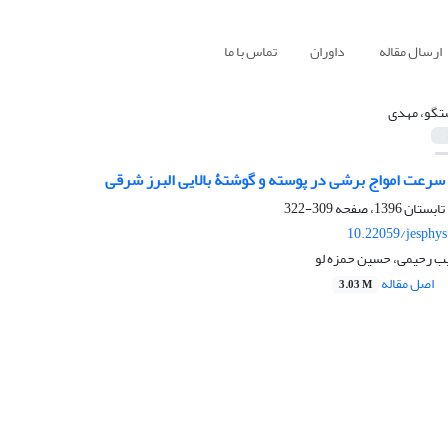
ارسال مقاله
داوران
تماس با ما
تگو، مهدی
سرعت امواج برشی در پوسته و گوشتۀ بالایی البرز شرقی
309-322
10.22059/jesphy
ب رحیمی، حسین حمزه لو
اصل مقاله
3.03 M