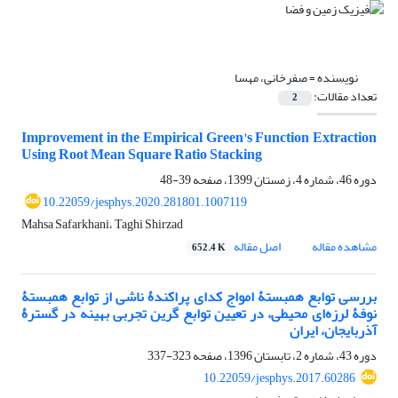
نویسنده =
صفرخانی، مهسا
تعداد مقالات:
2
Improvement in the Empirical Green's Function Extraction
Using Root Mean Square Ratio Stacking
دوره 46، شماره 4، زمستان 1399، صفحه
39-48
10.22059/jesphys.2020.281801.1007119
Mahsa Safarkhani، Taghi Shirzad
مشاهده مقاله
اصل مقاله
652.4 K
بررسی توابع همبستۀ امواج کدای پراکندۀ ناشی از توابع همبستۀ
نوفۀ لرزه‌ای محیطی، در تعیین توابع گرین تجربی بهینه در گسترۀ
آذربایجان، ایران
دوره 43، شماره 2، تابستان 1396، صفحه
323-337
10.22059/jesphys.2017.60286