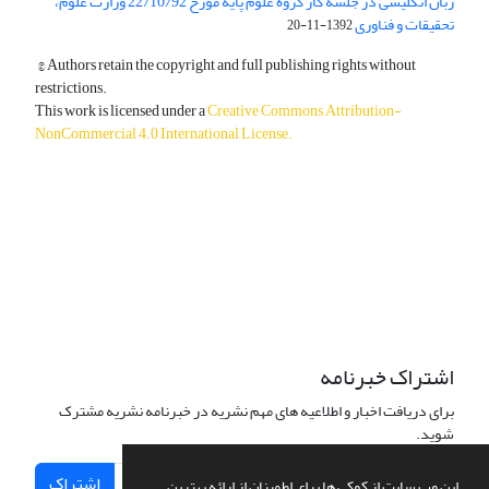
زبان انگلیسی در جلسه کار گروه علوم پایه مورخ 22/10/92 وزارت علوم،
تحقیقات و فناوری
1392-11-20
© Authors retain the copyright and full publishing rights without
restrictions.
This work is licensed under a
Creative Commons Attribution-
NonCommercial 4.0 International License
.
دسترسی به مقالات آزاد و رایگان است.
اشتراک خبرنامه
برای دریافت اخبار و اطلاعیه های مهم نشریه در خبرنامه نشریه مشترک
شوید.
اشتراک
این وب سایت از کوکی ها برای اطمینان از ارائه بهترین