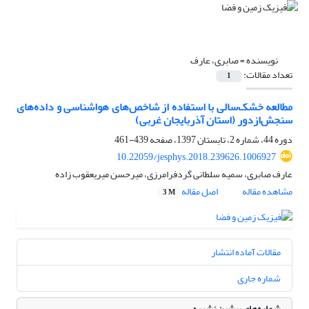
نویسنده =
صابری، عارف
تعداد مقالات:
1
مطالعه خشک‌سالی با استفاده از شاخص‌های هواشناسی و داده‌های
سنجش‌ازدور (استان آذربایجان غربی)
دوره 44، شماره 2، تابستان 1397، صفحه
439-461
10.22059/jesphys.2018.239626.1006927
عارف صابری، سمیه سلطانی گردفرامرزی، میرحسن میریعقوب زاده
مشاهده مقاله
اصل مقاله
3 M
مقالات آماده انتشار
شماره جاری
شماره‌های پیشین نشریه