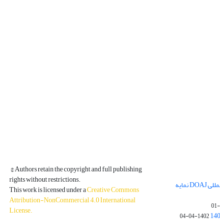
© Authors retain the copyright and full publishing
rights without restrictions.
مجله فیزیک زمین و فضا در پایگاه بین المللی DOAJ نمایه
This work is licensed under a
Creative Commons
Attribution-NonCommercial 4.0 International
License
.
1402-04-04