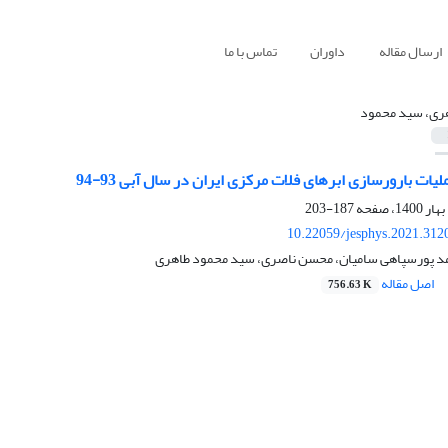
ارسال مقاله
داوران
تماس با ما
ری، سید محمود
لیات بارورسازی ابرهای فلات مرکزی ایران در سال آبی 93-94
187-203
10.22059/jesphys.2021.312
مد پورسپاهی سامیان، محسن ناصری، سید محمود طاهری
اصل مقاله
756.63 K