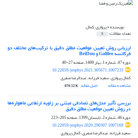
نویسنده =
پروازی، کمال
تعداد مقالات:
5
ارزیابی روش تعیین موقعیت مطلق دقیق با ترکیب‌های مختلف دو
فرکانسه Galileo و BeiDou
دوره 47، شماره 1، بهار 1400، صفحه
27-40
10.22059/jesphys.2021.305671.1007233
کمال پروازی، سعید فرزانه، عبدالرضا صفری
مشاهده مقاله
اصل مقاله
870.52 K
بررسی ‌تأثیر مدل‌های تصادفی مبتنی بر زاویه ارتفاعی ماهواره‌ها
در روش تعیین موقعیت مطلق دقیق
دوره 46، شماره 2، تابستان 1399، صفحه
205-223
10.22059/jesphys.2020.290307.1007169
سعید فرزانه، عبدالرضا صفری، کمال پروازی