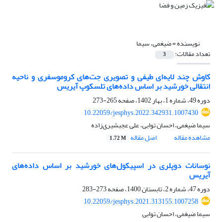
نویسنده =
ضیغمی، سیما
تعداد مقالات:
3
کاوش چند لایه‌ای طیفی و تصویری جت‌های کروموسفری و ناحیه
انتقالی خورشید بر اساس داده‌های تلسکوپ آیریس
دوره 49، شماره 1، بهار 1402، صفحه
265-273
10.22059/jesphys.2022.342931.1007430
سیما ضیغمی، احسان توابی، علی عجبشیری‌زاده
مشاهده مقاله
اصل مقاله
1.72 M
نوسانات دوپلری در اسپیکول‌های خورشید بر اساس داده‌های
آیریس
دوره 47، شماره 2، تابستان 1400، صفحه
273-283
10.22059/jesphys.2021.313155.1007258
سیما ضیغمی، احسان توابی