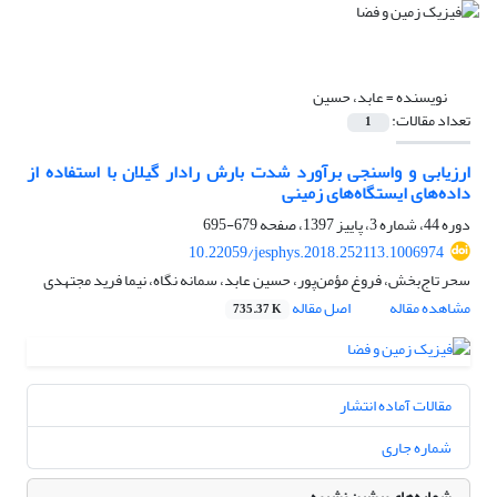
نویسنده =
عابد، حسین
تعداد مقالات:
1
ارزیابی و واسنجی برآورد شدت بارش رادار گیلان با استفاده از
داده‌های ایستگاه‌های زمینی
دوره 44، شماره 3، پاییز 1397، صفحه
679-695
10.22059/jesphys.2018.252113.1006974
سحر تاج‌بخش، فروغ مؤمن‌پور، حسین عابد، سمانه نگاه، نیما فرید مجتهدی
مشاهده مقاله
اصل مقاله
735.37 K
مقالات آماده انتشار
شماره جاری
شماره‌های پیشین نشریه