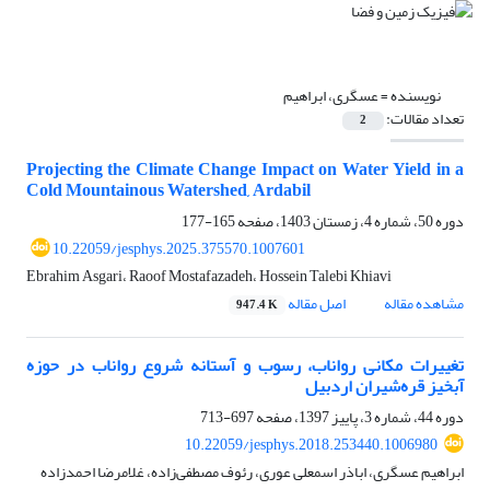
نویسنده =
عسگری، ابراهیم
تعداد مقالات:
2
Projecting the Climate Change Impact on Water Yield in a
Cold Mountainous Watershed, Ardabil
دوره 50، شماره 4، زمستان 1403، صفحه
165-177
10.22059/jesphys.2025.375570.1007601
Ebrahim Asgari، Raoof Mostafazadeh، Hossein Talebi Khiavi
مشاهده مقاله
اصل مقاله
947.4 K
تغییرات مکانی رواناب، رسوب و آستانه شروع رواناب در حوزه
آبخیز قره‌شیران اردبیل
دوره 44، شماره 3، پاییز 1397، صفحه
697-713
10.22059/jesphys.2018.253440.1006980
ابراهیم عسگری، اباذر اسمعلی عوری، رئوف مصطفی‌زاده، غلامرضا احمدزاده