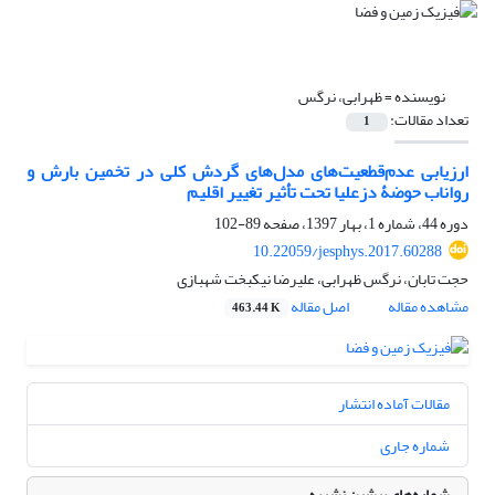
نویسنده =
ظهرابی، نرگس
تعداد مقالات:
1
ارزیابی عدم‌قطعیت‌های مدل‌های گردش کلی در تخمین بارش و
رواناب حوضۀ دزعلیا تحت تأثیر تغییر اقلیم
دوره 44، شماره 1، بهار 1397، صفحه
89-102
10.22059/jesphys.2017.60288
حجت تابان، نرگس ظهرابی، علیرضا نیکبخت شهبازی
مشاهده مقاله
اصل مقاله
463.44 K
مقالات آماده انتشار
شماره جاری
شماره‌های پیشین نشریه