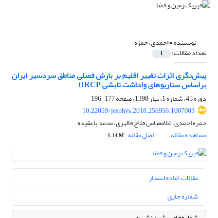
نویسنده =
احمدی، حمزه
تعداد مقالات:
1
پیش‌نگری اثرات تغییر اقلیم بر بارش فصلی مناطق سردسیر ایران
براساس سناریوهای واداشت تابشی RCP))
دوره 45، شماره 1، بهار 1398، صفحه
177-196
10.22059/jesphys.2018.256956.1007003
حمزه احمدی، غلامعباس فلاح قالهری، محمد باعقیده
مشاهده مقاله
اصل مقاله
1.14 M
مقالات آماده انتشار
شماره جاری
شماره‌های پیشین نشریه