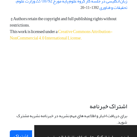
زبان انگلیسی در جلسه کار گروه علوم پایه مورخ 22/10/92 وزارت علوم،
تحقیقات و فناوری
1392-11-20
© Authors retain the copyright and full publishing rights without
restrictions.
This work is licensed under a
Creative Commons Attribution-
NonCommercial 4.0 International License
.
دسترسی به مقالات آزاد و رایگان است.
اشتراک خبرنامه
برای دریافت اخبار و اطلاعیه های مهم نشریه در خبرنامه نشریه مشترک
شوید.
اشتراک
این وب سایت از کوکی ها برای اطمینان از ارائه بهترین