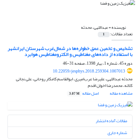
نویسنده =
عبداللهی، محدثه
تعداد مقالات:
1
تشخیص و تخمین عمق خطواره‌ها در شمال‌غرب شهرستان ایرانشهر
با استفاده از داده‌های مغناطیس و الکترومغناطیس هوابرد
دوره 45، شماره 1، بهار 1398، صفحه
31-46
10.22059/jesphys.2018.259304.1007013
محدثه عبداللهی، علیرضا عرب‌امیری، ابوالقاسم کامکار روحانی، علی نجاتی
کلاته، محمدرضا اخوان اقدم
مشاهده مقاله
اصل مقاله
3.07 M
مقالات آماده انتشار
شماره جاری