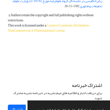
زبان انگلیسی در جلسه کار گروه علوم پایه مورخ 22/10/92 وزارت علوم،
تحقیقات و فناوری
1392-11-20
© Authors retain the copyright and full publishing rights without
restrictions.
This work is licensed under a
Creative Commons Attribution-
NonCommercial 4.0 International License
.
دسترسی به مقالات آزاد و رایگان است.
اشتراک خبرنامه
برای دریافت اخبار و اطلاعیه های مهم نشریه در خبرنامه نشریه مشترک
شوید.
اشتراک
این وب سایت از کوکی ها برای اطمینان از ارائه بهترین