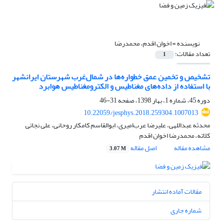
نویسنده =
اخوان اقدم، محمدرضا
تعداد مقالات:
1
تشخیص و تخمین عمق خطواره‌ها در شمال‌غرب شهرستان ایرانشهر
با استفاده از داده‌های مغناطیس و الکترومغناطیس هوابرد
دوره 45، شماره 1، بهار 1398، صفحه
31-46
10.22059/jesphys.2018.259304.1007013
محدثه عبداللهی، علیرضا عرب‌امیری، ابوالقاسم کامکار روحانی، علی نجاتی
کلاته، محمدرضا اخوان اقدم
مشاهده مقاله
اصل مقاله
3.07 M
مقالات آماده انتشار
شماره جاری