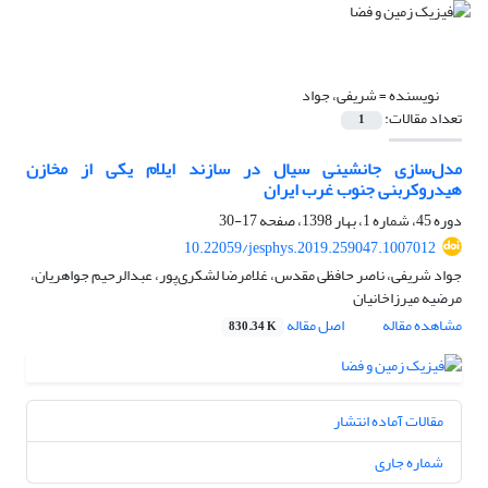
نویسنده =
شریفی، جواد
تعداد مقالات:
1
مدل‌سازی جانشینی سیال در سازند ایلام یکی از مخازن
هیدروکربنی جنوب غرب ایران
دوره 45، شماره 1، بهار 1398، صفحه
17-30
10.22059/jesphys.2019.259047.1007012
جواد شریفی، ناصر حافظی مقدس، غلامرضا لشکری‌پور، عبدالرحیم جواهریان،
مرضیه میرزاخانیان
مشاهده مقاله
اصل مقاله
830.34 K
مقالات آماده انتشار
شماره جاری