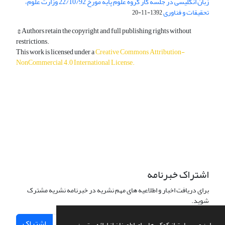
زبان انگلیسی در جلسه کار گروه علوم پایه مورخ 22/10/92 وزارت علوم،
تحقیقات و فناوری
1392-11-20
© Authors retain the copyright and full publishing rights without
restrictions.
This work is licensed under a
Creative Commons Attribution-
NonCommercial 4.0 International License
.
دسترسی به مقالات آزاد و رایگان است.
اشتراک خبرنامه
برای دریافت اخبار و اطلاعیه های مهم نشریه در خبرنامه نشریه مشترک
شوید.
اشتراک
این وب سایت از کوکی ها برای اطمینان از ارائه بهترین