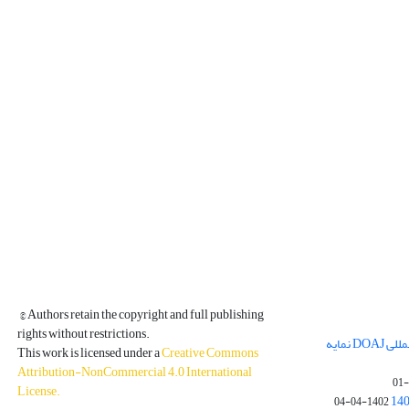
© Authors retain the copyright and full publishing
rights without restrictions.
مجله فیزیک زمین و فضا در پایگاه بین المللی DOAJ نمایه
This work is licensed under a
Creative Commons
Attribution-NonCommercial 4.0 International
License
.
1402-04-04