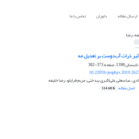
ارسال مقاله
داوران
تماس با ما
فه، رضا
ثیر ذرات آب‌دوست بر تعدیل مه
373-382
10.22059/jesphys.2019.262
ادی، عباسعلی علی‌اکبری بیدختی، مریم قرایلو، رضا خلیفه
اصل مقاله
514.68 K