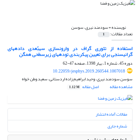
نویسنده =
سودمند نیری، سوسن
تعداد مقالات:
1
استفاده از تئوری گراف در وارون‏سازی سه‏بُعدی داده‏های
گرانی‏سنجی برای تعیین پیکربندی توده‏های زیرسطحی همگن
دوره 45، شماره 1، بهار 1398، صفحه
47-62
10.22059/jesphys.2019.260544.1007018
سوسن سودمند نیری، وحید ابراهیم زاده اردستانی، سعید وطن خواه
مشاهده مقاله
اصل مقاله
1.12 M
مقالات آماده انتشار
شماره جاری
شماره‌های پیشین نشریه