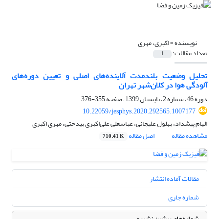
نویسنده =
اکبری، مهری
تعداد مقالات:
1
تحلیل وضعیت بلندمدت آلاینده‌های اصلی و تعیین دوره‌های
آلودگی هوا در کلان‌شهر تهران
دوره 46، شماره 2، تابستان 1399، صفحه
355-376
10.22059/jesphys.2020.292565.1007177
الهام پیشداد، بهلول علیجانی، عباسعلی علی‌اکبری بیدختی، مهری اکبری
مشاهده مقاله
اصل مقاله
710.41 K
مقالات آماده انتشار
شماره جاری
شماره‌های پیشین نشریه