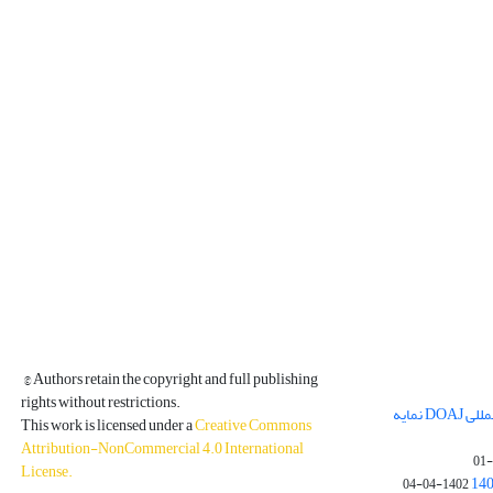
© Authors retain the copyright and full publishing
rights without restrictions.
مجله فیزیک زمین و فضا در پایگاه بین المللی DOAJ نمایه
This work is licensed under a
Creative Commons
Attribution-NonCommercial 4.0 International
License
.
1402-04-04