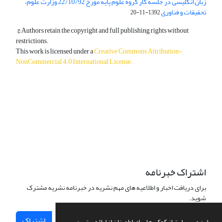
زبان انگلیسی در جلسه کار گروه علوم پایه مورخ 22/10/92 وزارت علوم،
تحقیقات و فناوری
1392-11-20
© Authors retain the copyright and full publishing rights without
restrictions.
This work is licensed under a
Creative Commons Attribution-
NonCommercial 4.0 International License
.
دسترسی به مقالات آزاد و رایگان است.
اشتراک خبرنامه
برای دریافت اخبار و اطلاعیه های مهم نشریه در خبرنامه نشریه مشترک
شوید.
اشتراک
این وب سایت از کوکی ها برای اطمینان از ارائه بهترین