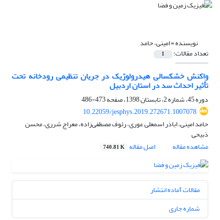
نویسنده =
امینی، حامد
تعداد مقالات:
1
واکنش خشکسالی هیدرولوژیک در جریان تنظیمی رودخانه تحت
تأثیر احداث سد در استان اردبیل
دوره 45، شماره 2، تابستان 1398، صفحه
473-486
10.22059/jesphys.2019.272671.1007078
حامد امینی، اباذر اسمعلی عوری، رئوف مصطفی‌زاده، معراج شرری، محسن
ذبیحی
مشاهده مقاله
اصل مقاله
740.81 K
مقالات آماده انتشار
شماره جاری