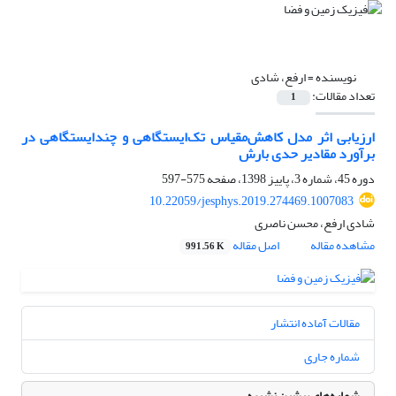
نویسنده =
ارفع، شادی
تعداد مقالات:
1
ارزیابی اثر مدل کاهش‌مقیاس تک‌ایستگاهی و چندایستگاهی در
برآورد مقادیر حدی بارش
دوره 45، شماره 3، پاییز 1398، صفحه
575-597
10.22059/jesphys.2019.274469.1007083
شادی ارفع، محسن ناصری
مشاهده مقاله
اصل مقاله
991.56 K
مقالات آماده انتشار
شماره جاری
شماره‌های پیشین نشریه