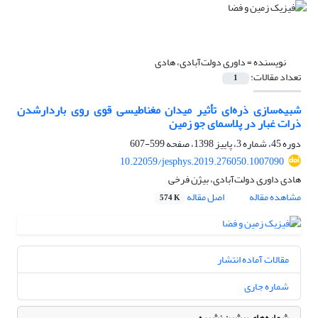
نویسنده =
داوری دولت‌آبادی، هادی
تعداد مقالات:
1
شبیه‌سازی ذره‌ای تأثیر میدان مغناطیسی قوی روی باردارشدن
ذرات غبار در پلاسمای جو زمین
دوره 45، شماره 3، پاییز 1398، صفحه
599-607
10.22059/jesphys.2019.276050.1007090
هادی داوری دولت‌آبادی، بیژن فرخی
مشاهده مقاله
اصل مقاله
574 K
مقالات آماده انتشار
شماره جاری
شماره‌های پیشین نشریه