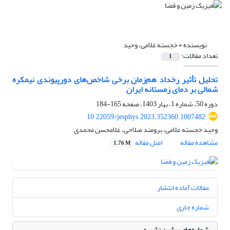
نویسنده =
خجسته غلامی، وحید
تعداد مقالات:
1
تحلیل تأثیر رخداد هم‌زمان برخی شاخص‌های دورپیوندی نیمکره
شمالی بر دمای زمستانه ایران
دوره 50، شماره 1، بهار 1403، صفحه
165-184
10.22059/jesphys.2023.352360.1007482
وحید خجسته غلامی، برومند صلاحی، غلامحسن محمدی
مشاهده مقاله
اصل مقاله
1.76 M
مقالات آماده انتشار
شماره جاری
شماره‌های پیشین نشریه