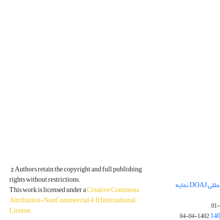
© Authors retain the copyright and full publishing
rights without restrictions.
مجله فیزیک زمین و فضا در پایگاه بین المللی DOAJ نمایه
This work is licensed under a
Creative Commons
Attribution-NonCommercial 4.0 International
License
.
1402-04-04