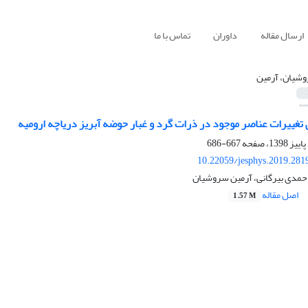
ارسال مقاله
داوران
تماس با ما
شیان، آرمین
 تغییرات عناصر موجود در ذرات گرد و غبار حوضه آبریز دریاچه ارومیه
667-686
10.22059/jesphys.2019.281
 احمدی بیرگانی، آرمین سروشیان
اصل مقاله
1.57 M