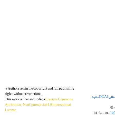
© Authors retain the copyright and full publishing
rights without restrictions.
مجله فیزیک زمین و فضا در پایگاه بین المللی DOAJ نمایه
This work is licensed under a
Creative Commons
Attribution-NonCommercial 4.0 International
License
.
1402-04-04