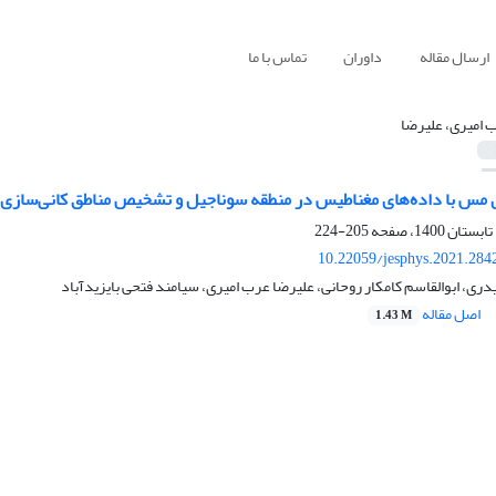
ارسال مقاله
داوران
تماس با ما
 ‌امیری، علیرضا
زی مس با داده‌های مغناطیس در منطقه سوناجیل و تشخیص مناطق کانی‌سازی 
205-224
10.22059/jesphys.2021.284
دری، ابوالقاسم کامکار روحانی، علیرضا عرب ‌امیری، سیامند فتحی بایزیدآباد
اصل مقاله
1.43 M