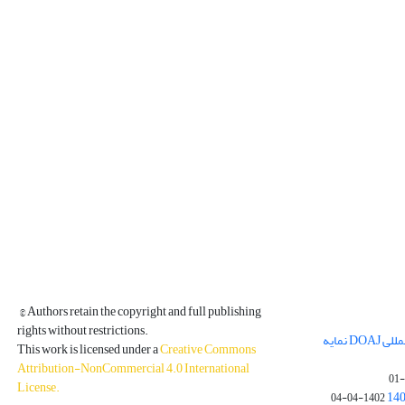
© Authors retain the copyright and full publishing
rights without restrictions.
مجله فیزیک زمین و فضا در پایگاه بین المللی DOAJ نمایه
This work is licensed under a
Creative Commons
Attribution-NonCommercial 4.0 International
License
.
1402-04-04