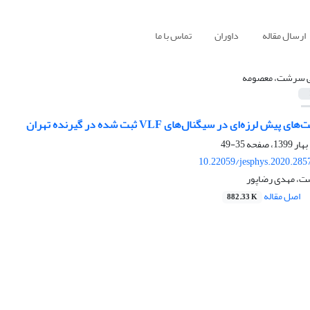
ارسال مقاله
داوران
تماس با ما
ی سرشت، معصومه
ش لرزه‌ای در سیگنال‌های VLF ثبت شده در گیرنده تهران
35-49
10.22059/jesphys.2020.285
ت، مهدی رضاپور
اصل مقاله
882.33 K