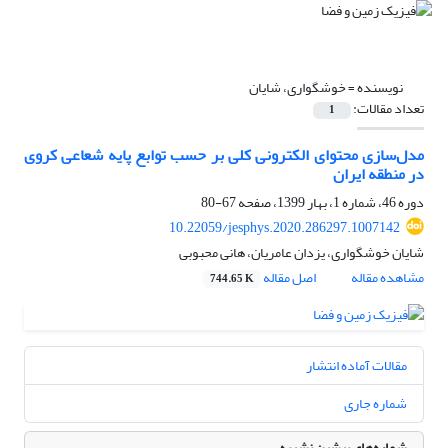
نویسنده =
خوشگواری، شایان
تعداد مقالات:
1
مدل‌سازی محتوای الکترونی کلی بر حسب توابع پایه شعاعی کروی
در منطقه ایران
دوره 46، شماره 1، بهار 1399، صفحه
67-80
10.22059/jesphys.2020.286297.1007142
شایان خوشگواری، یزدان عامریان، هانی محبوبی
مشاهده مقاله
اصل مقاله
744.65 K
مقالات آماده انتشار
شماره جاری
شماره‌های پیشین نشریه