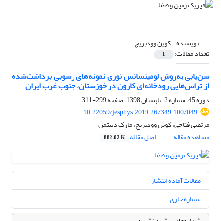
نویسنده =
کوین وودبریج
تعداد مقالات:
1
سن‌یابی به‌روش لومینسانس نوری نمونه‌های رسوبی برداشت‌شده
از تراس‌هایی رودخانه‌ای کارون در خوزستان، جنوب غرب ایران
دوره 45، شماره 2، تابستان 1398، صفحه
299-311
10.22059/jesphys.2019.267349.1007049
مرتضی فتاحی، کوین وودبریج، مارک دبیتمن
مشاهده مقاله
اصل مقاله
882.02 K
مقالات آماده انتشار
شماره جاری
شماره‌های پیشین نشریه