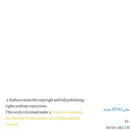
© Authors retain the copyright and full publishing
rights without restrictions.
مجله فیزیک زمین و فضا در پایگاه بین المللی DOAJ نمایه
This work is licensed under a
Creative Commons
Attribution-NonCommercial 4.0 International
License
.
1402-04-04