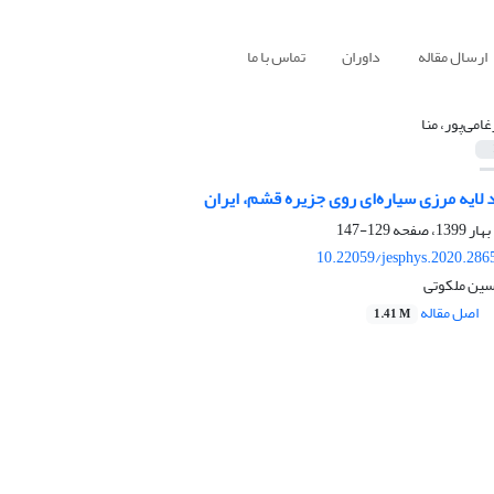
ارسال مقاله
داوران
تماس با ما
امی‌پور، منا
 لایه مرزی سیاره‌ای روی جزیره‌ قشم، ایران
129-147
10.22059/jesphys.2020.286
سین ملکوتی
اصل مقاله
1.41 M