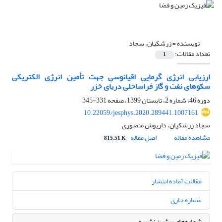
نویسنده =
زرشکیان، سجاد
تعداد مقالات:
1
ارزیابی انرژی گرمایی اقیانوسی جهت تأمین انرژی الکتریکی
سکوهای نفت و گاز فراساحلی دریای خزر
دوره 46، شماره 2، تابستان 1399، صفحه
331-345
10.22059/jesphys.2020.289441.1007161
سجاد زرشکیان، داریوش منصوری
مشاهده مقاله
اصل مقاله
815.51 K
مقالات آماده انتشار
شماره جاری
شماره‌های پیشین نشریه