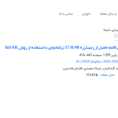
ارسال مقاله
داوران
تماس با ما
دی، شهلا
ین‏لرزه 17/8/98 ترکمانچای با استفاده از روش InSAR
445-456
10.22059/jesphys.2020.295
د گنجائیان، شهلا سعیدی، افشان قاسمی
اصل مقاله
773.97 K