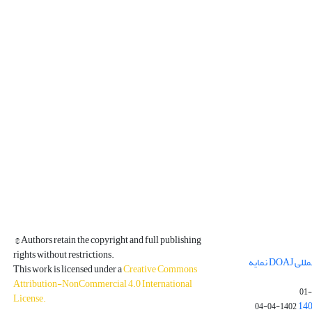
© Authors retain the copyright and full publishing
rights without restrictions.
مجله فیزیک زمین و فضا در پایگاه بین المللی DOAJ نمایه
This work is licensed under a
Creative Commons
Attribution-NonCommercial 4.0 International
License
.
1402-04-04