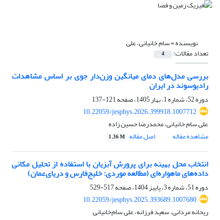
نویسنده =
سام خانیانی، علی
تعداد مقالات:
4
بررسی مدل‌های دمای میانگین وزن‌دار جوی بر اساس مشاهدات
رادیوسوند در ایران
دوره 52، شماره 1، بهار 1405، صفحه
121-137
10.22059/jesphys.2026.399918.1007712
علی سام خانیانی، محمدرضا حسین زاده
مشاهده مقاله
اصل مقاله
1.36 M
انتخاب محل بهینه برای پرورش آبزیان با استفاده از تحلیل مکانی
داده‌های ماهواره‌ای (مطالعه موردی: خلیج‌فارس و دریای‌عمان)
دوره 51، شماره 3، پاییز 1404، صفحه
517-529
10.22059/jesphys.2025.393689.1007680
ریحانه مردانی، سعید فرزانه، علی سام‌خانیانی