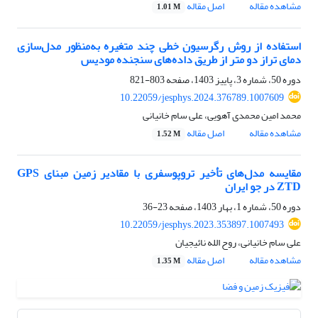
مشاهده مقاله
اصل مقاله
1.01 M
استفاده از روش رگرسیون خطی چند متغیره به‌منظور مدل‌سازی
دمای تراز دو متر از طریق داده‌های سنجنده مودیس
دوره 50، شماره 3، پاییز 1403، صفحه
803-821
10.22059/jesphys.2024.376789.1007609
محمد امین محمدی آهویی، علی سام خانیانی
مشاهده مقاله
اصل مقاله
1.52 M
مقایسه مدل‌های تأخیر تروپوسفری با مقادیر زمین مبنای GPS
ZTD در جو ایران
دوره 50، شماره 1، بهار 1403، صفحه
23-36
10.22059/jesphys.2023.353897.1007493
علی سام خانیانی، روح الله نائیجیان
مشاهده مقاله
اصل مقاله
1.35 M