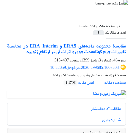
نویسنده =
اکبرزاده، عاطفه
تعداد مقالات:
1
مقایسة مجموعه داده‌های ERA5 و ERA-Interim در محاسبة
تغییرات جرم کوتاه‌مدت جوی و اثرات آن بر ارتفاع ژئویید
دوره 46، شماره 3، پاییز 1399، صفحه
497-515
10.22059/jesphys.2020.299685.1007203
سعید فرزانه، محمدعلی شریفی، عاطفه اکبرزاده
مشاهده مقاله
اصل مقاله
1.17 M
مقالات آماده انتشار
شماره جاری
شماره‌های پیشین نشریه